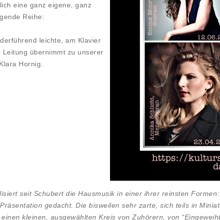
dlich eine ganz eigene, ganz
gende Reihe:
derführend leichte, am Klavier
e Leitung übernimmt zu unserer
Klara Hornig.
isiert seit Schubert die Hausmusik in einer ihrer reinsten Forme
he Präsentation gedacht. Die bisweilen sehr zarte, sich teils in M
 einen kleinen, ausgewählten Kreis von Zuhörern, von “Eingeweih