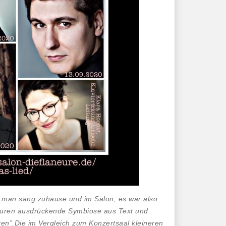
n: man sang zuhause und im Salon; es war also
iniaturen ausdrückende Symbiose aus Text und
ten”.Die im Vergleich zum Konzertsaal kleineren