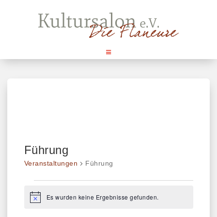
Skip
to
content
Führung
Veranstaltungen
Führung
Es wurden keine Ergebnisse gefunden.
Veranstaltungen
H
i
n