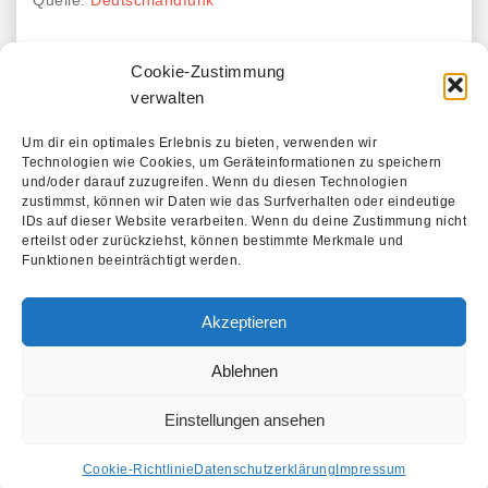
Quelle:
Deutschlandfunk
Link zum Artikel
Cookie-Zustimmung
Link zum Audio-Beitrag
verwalten
Um dir ein optimales Erlebnis zu bieten, verwenden wir
Technologien wie Cookies, um Geräteinformationen zu speichern
Beitragsnavigation
und/oder darauf zuzugreifen. Wenn du diesen Technologien
„Filmreif“ im BKA in
Debut-CD vom Linos
zustimmst, können wir Daten wie das Surfverhalten oder eindeutige
Kreuzberg
Piano Trio
IDs auf dieser Website verarbeiten. Wenn du deine Zustimmung nicht
erteilst oder zurückziehst, können bestimmte Merkmale und
Funktionen beeinträchtigt werden.
Cooki
Akzeptieren
e-
Date
Richtli
Ablehnen
Impre
nschut
nie
ssum
z
(EU)
Einstellungen ansehen
© Copyright 2017 - All Rights Reserved
WordPress Blog Themes
by SALT TECHNO
Cookie-Richtlinie
Datenschutzerklärung
Impressum