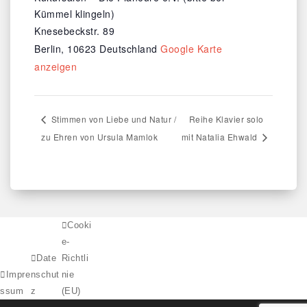
Kümmel klingeln)
Knesebeckstr. 89
Berlin
,
10623
Deutschland
Google Karte
anzeigen
Stimmen von Liebe und Natur /
Reihe Klavier solo
zu Ehren von Ursula Mamlok
mit Natalia Ehwald
Cooki
e-
Date
Richtli
Impre
nschut
nie
ssum
z
(EU)