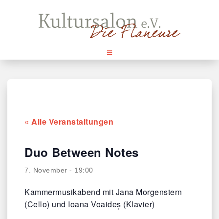
Skip
to
content
« Alle Veranstaltungen
Duo Between Notes
7. November - 19:00
Kammermusikabend mit Jana Morgenstern
(Cello) und Ioana Voaideș (Klavier)