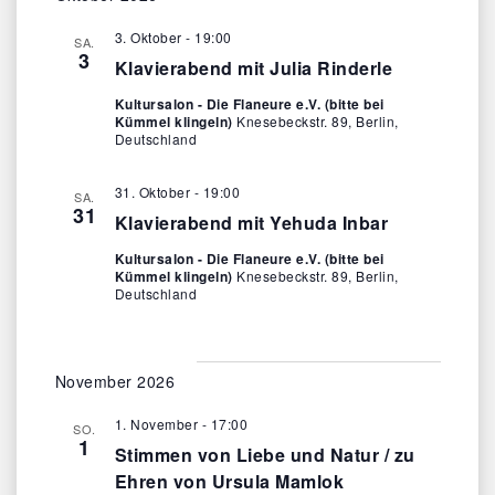
e
t
n
3. Oktober - 19:00
SA.
i
3
-
Klavierabend mit Julia Rinderle
o
N
Kultursalon - Die Flaneure e.V. (bitte bei
Kümmel klingeln)
Knesebeckstr. 89, Berlin,
a
n
Deutschland
v
i
31. Oktober - 19:00
SA.
g
31
Klavierabend mit Yehuda Inbar
a
Kultursalon - Die Flaneure e.V. (bitte bei
t
Kümmel klingeln)
Knesebeckstr. 89, Berlin,
Deutschland
i
o
n
November 2026
1. November - 17:00
SO.
1
Stimmen von Liebe und Natur / zu
Ehren von Ursula Mamlok