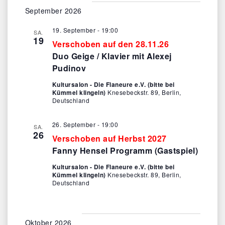
s
a
e
t
September 2026
i
n
u
19. September - 19:00
s
SA.
m
c
19
Verschoben auf den 28.11.26
w
t
h
Duo Geige / Klavier mit Alexej
ä
a
Pudinov
t
h
l
l
e
Kultursalon - Die Flaneure e.V. (bitte bei
t
Kümmel klingeln)
Knesebeckstr. 89, Berlin,
e
u
n
Deutschland
n
n
-
.
g
26. September - 19:00
SA.
26
N
A
Verschoben auf Herbst 2027
Fanny Hensel Programm (Gastspiel)
a
n
s
v
Kultursalon - Die Flaneure e.V. (bitte bei
Kümmel klingeln)
Knesebeckstr. 89, Berlin,
i
Deutschland
i
c
g
h
t
a
Oktober 2026