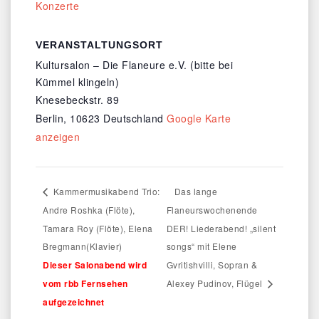
Konzerte
VERANSTALTUNGSORT
Kultursalon – Die Flaneure e.V. (bitte bei
Kümmel klingeln)
Knesebeckstr. 89
Berlin
,
10623
Deutschland
Google Karte
anzeigen
Kammermusikabend Trio:
Das lange
Andre Roshka (Flöte),
Flaneurswochenende
Tamara Roy (Flöte), Elena
DER! Liederabend! „silent
Bregmann(Klavier)
songs“ mit Elene
Dieser Salonabend wird
Gvritishvilli, Sopran &
vom rbb Fernsehen
Alexey Pudinov, Flügel
aufgezeichnet